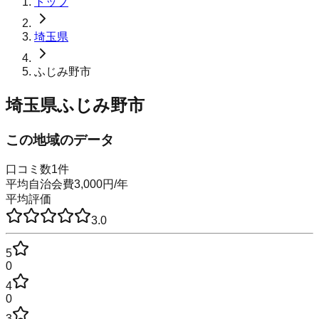
トップ
埼玉県
ふじみ野市
埼玉県ふじみ野市
この地域のデータ
口コミ数
1
件
平均自治会費
3,000
円
/年
平均評価
3.0
5
0
4
0
3