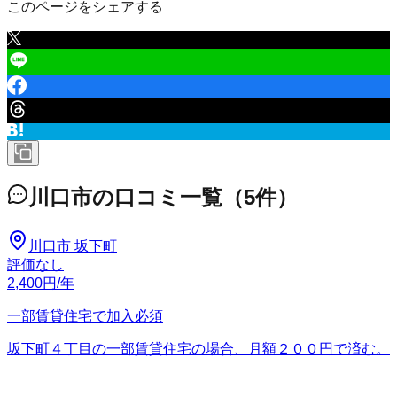
このページをシェアする
川口市
の口コミ一覧
（
5
件）
川口市 坂下町
評価なし
2,400
円
/年
一部賃貸住宅で加入必須
坂下町４丁目の一部賃貸住宅の場合、月額２００円で済む。
さーたん
2026/02/24