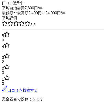
口コミ数
5
件
平均自治会費
7,800
円
/年
最低額〜最高額
2,400
円～
24,000
円
/年
平均評価
3.3
5
0
4
1
3
2
2
0
1
0
口コミを投稿する
完全匿名で投稿できます