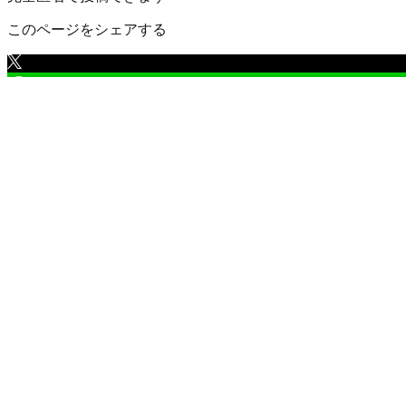
このページをシェアする
さいたま市南区
の口コミ一覧
（
2
件）
さいたま市南区 根岸
4
1,200
円
/年
根岸自治会
○浦和市根岸1,2,4,5丁目と 神明2丁目の一部が合体して
す。 ○主なイベントは節分祭、盆踊り、秋祭り（2024年