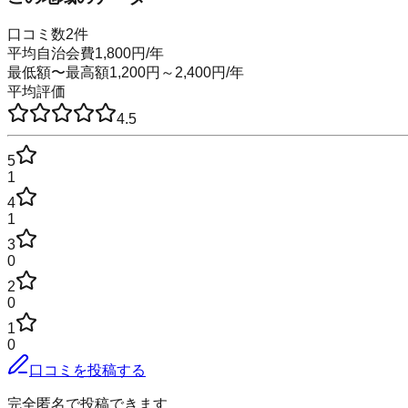
口コミ数
2
件
平均自治会費
1,800
円
/年
最低額〜最高額
1,200
円～
2,400
円
/年
平均評価
4.5
5
1
4
1
3
0
2
0
1
0
口コミを投稿する
完全匿名で投稿できます