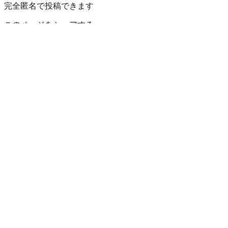
完全匿名で投稿できます
このページをシェアする
比企郡鳩山町
の小地域
赤沼
石坂
泉井
今宿
大橋
奥田
楓ケ丘
熊井
小用
須江
高野倉
竹本
鳩
埼玉県
の市区町村
さいたま市西区
2
さいたま市北区
2
さいたま市大宮区
3
さいた
熊谷市
川口市
5
行田市
秩父市
所沢市
5
飯能市
加須市
本庄市
2
東
桶川市
久喜市
1
北本市
2
八潮市
富士見市
三郷市
2
蓮田市
99+
坂戸