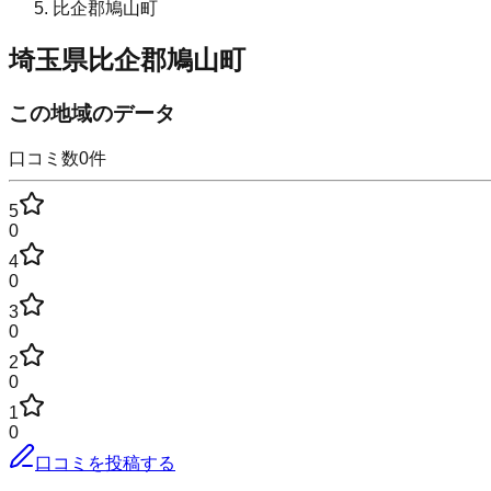
比企郡鳩山町
埼玉県比企郡鳩山町
この地域のデータ
口コミ数
0
件
5
0
4
0
3
0
2
0
1
0
口コミを投稿する