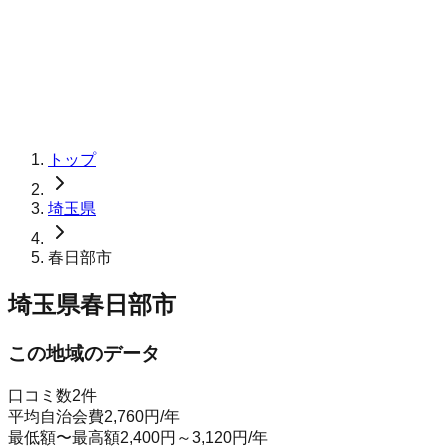
トップ
埼玉県
春日部市
埼玉県春日部市
この地域のデータ
口コミ数
2
件
平均自治会費
2,760
円
/年
最低額〜最高額
2,400
円～
3,120
円
/年