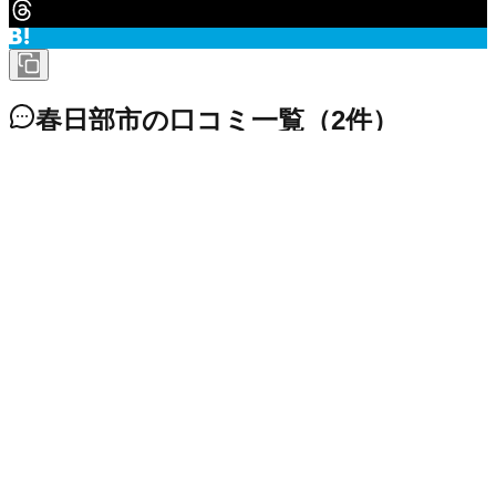
春日部市
の口コミ一覧
（
2
件）
春日部市 西金野井
評価なし
2,400
円
/年
一部の賃貸住宅は強制加入
一部の賃貸住宅では強制加入させられます。管理会社曰く、
ゴミ捨て場の清掃に使われるそうです。町内会のウェブサイ
ト：http://kasukabe-jichiren.net/172.html
2024/11/19
春日部市 八丁目
評価なし
3,120
円
/年