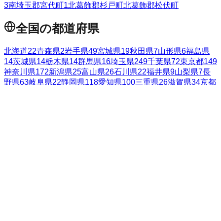
3
南埼玉郡宮代町
1
北葛飾郡杉戸町
北葛飾郡松伏町
全国の都道府県
北海道
22
青森県
2
岩手県
49
宮城県
19
秋田県
7
山形県
6
福島県
14
茨城県
14
栃木県
14
群馬県
16
埼玉県
249
千葉県
72
東京都
149
神奈川県
172
新潟県
25
富山県
26
石川県
22
福井県
9
山梨県
7
長
野県
63
岐阜県
22
静岡県
118
愛知県
100
三重県
26
滋賀県
34
京都
府
76
大阪府
30
兵庫県
81
奈良県
21
和歌山県
1
鳥取県
5
島根県
4
岡山県
12
広島県
14
山口県
9
徳島県
香川県
7
愛媛県
11
高知県
1
福岡県
37
佐賀県
7
長崎県
14
熊本県
11
大分県
2
宮崎県
7
鹿児島
県
7
沖縄県
3
トップ
投稿方法
口コミ検索
タグ一覧
FAQ
自治会費マップ
PTAマップ