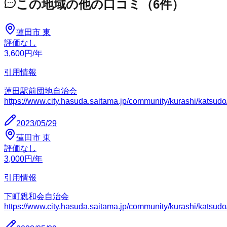
この地域の他の口コミ
（
6
件）
蓮田市
東
評価なし
3,600
円
/年
引用情報
蓮田駅前団地自治会
https://www.city.hasuda.saitama.jp/community/kurashi/katsudo/
2023/05/29
蓮田市
東
評価なし
3,000
円
/年
引用情報
下町親和会自治会
https://www.city.hasuda.saitama.jp/community/kurashi/katsudo/