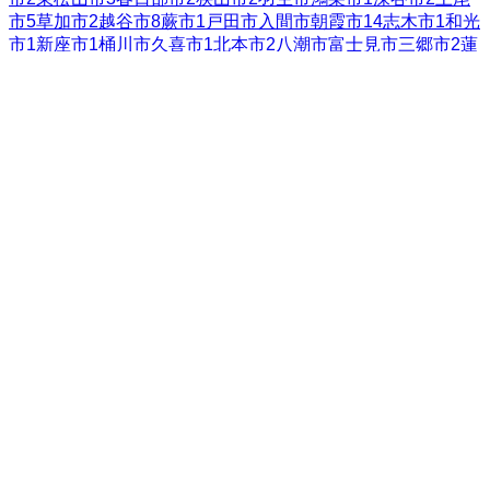
市
5
草加市
2
越谷市
8
蕨市
1
戸田市
入間市
朝霞市
14
志木市
1
和光
市
1
新座市
1
桶川市
久喜市
1
北本市
2
八潮市
富士見市
三郷市
2
蓮
田市
99+
坂戸市
2
幸手市
1
鶴ヶ島市
1
日高市
2
吉川市
42
ふじみ
野市
1
白岡市
2
北足立郡伊奈町
入間郡三芳町
入間郡毛呂山町
入間郡越生町
比企郡滑川町
1
比企郡嵐山町
比企郡小川町
比企
郡川島町
1
比企郡吉見町
比企郡鳩山町
比企郡ときがわ町
秩父
郡横瀬町
秩父郡皆野町
秩父郡長瀞町
秩父郡小鹿野町
秩父郡東
秩父村
児玉郡美里町
児玉郡神川町
児玉郡上里町
大里郡寄居町
3
南埼玉郡宮代町
1
北葛飾郡杉戸町
北葛飾郡松伏町
全国の都道府県
北海道
22
青森県
2
岩手県
49
宮城県
19
秋田県
7
山形県
6
福島県
14
茨城県
14
栃木県
14
群馬県
16
埼玉県
249
千葉県
72
東京都
149
神奈川県
172
新潟県
25
富山県
26
石川県
22
福井県
9
山梨県
7
長
野県
63
岐阜県
22
静岡県
118
愛知県
100
三重県
26
滋賀県
34
京都
府
76
大阪府
30
兵庫県
81
奈良県
21
和歌山県
1
鳥取県
5
島根県
4
岡山県
12
広島県
14
山口県
9
徳島県
香川県
7
愛媛県
11
高知県
1
福岡県
37
佐賀県
7
長崎県
14
熊本県
11
大分県
2
宮崎県
7
鹿児島
県
7
沖縄県
3