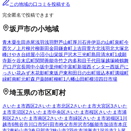
この地域の口コミを投稿する
完全匿名で投稿できます
坂戸市
の小地域
青木
粟生田
赤尾
浅羽
浅羽野
芦山町
厚川
石井
伊豆の山町
泉町
今
西
欠ノ上
片柳
片柳新田
金田
鎌倉町
上吉田
萱方
北浅羽
北大塚
北
峰
けやき台
紺屋
小沼
小山
栄
坂戸
沢木
三光町
島田
清水町
1
成願
寺
新ケ谷
末広町
関間
善能寺
竹之内
多和目
千代田
塚越
塚崎
鶴舞
戸口
戸宮
長岡
中小坂
中里
仲町
中富町
新堀
西インター
西坂戸
に
っさい花みず木
花影町
東坂戸
東和田
日の出町
堀込
本町
溝端町
緑町
南町
元町
森戸
薬師町
柳町
1
八幡
山田町
横沼
四日市場
埼玉県
の市区町村
さいたま市西区
2
さいたま市北区
2
さいたま市大宮区
3
さいた
ま市見沼区
2
さいたま市中央区
さいたま市桜区
さいたま市浦
和区
2
さいたま市南区
2
さいたま市緑区
さいたま市岩槻区
1
川
越市
6
熊谷市
川口市
5
行田市
秩父市
所沢市
5
飯能市
加須市
本庄
市
2
東松山市
3
春日部市
2
狭山市
2
羽生市
鴻巣市
1
深谷市
2
上尾