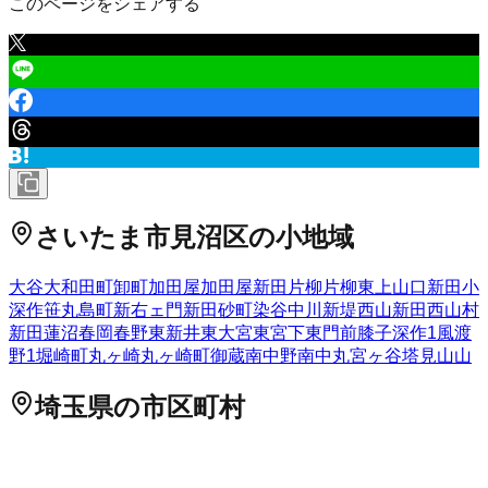
このページをシェアする
さいたま市見沼区
の小地域
大谷
大和田町
卸町
加田屋
加田屋新田
片柳
片柳東
上山口新田
小
深作
笹丸
島町
新右ェ門新田
砂町
染谷
中川
新堤
西山新田
西山村
新田
蓮沼
春岡
春野
東新井
東大宮
東宮下
東門前
膝子
深作
1
風渡
野
1
堀崎町
丸ヶ崎
丸ヶ崎町
御蔵
南中野
南中丸
宮ヶ谷塔
見山
山
埼玉県
の市区町村
さいたま市西区
2
さいたま市北区
2
さいたま市大宮区
3
さいた
ま市見沼区
2
さいたま市中央区
さいたま市桜区
さいたま市浦