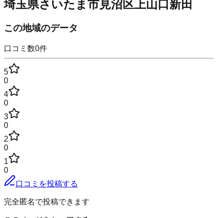
埼玉県さいたま市見沼区上山口新田
この地域のデータ
口コミ数
0
件
5
0
4
0
3
0
2
0
1
0
口コミを投稿する
完全匿名で投稿できます