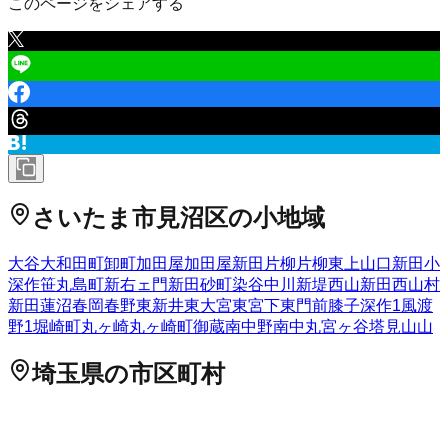
このページをシェアする
さいたま市見沼区
の小地域
大谷
大和田町
卸町
加田屋
加田屋新田
片柳
片柳東
上山口新田
小
深作
笹丸
島町
新右ェ門新田
砂町
染谷
中川
新堤
西山新田
西山村
新田
蓮沼
春岡
春野
東新井
東大宮
東宮下
東門前
膝子
深作
1
風渡
野
1
堀崎町
丸ヶ崎
丸ヶ崎町
御蔵
南中野
南中丸
宮ヶ谷塔
見山
山
埼玉県
の市区町村
さいたま市西区
2
さいたま市北区
2
さいたま市大宮区
3
さいた
ま市見沼区
2
さいたま市中央区
さいたま市桜区
さいたま市浦