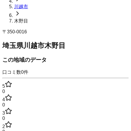
川越市
木野目
〒
350-0016
埼玉県川越市木野目
この地域のデータ
口コミ数
0
件
5
0
4
0
3
0
2