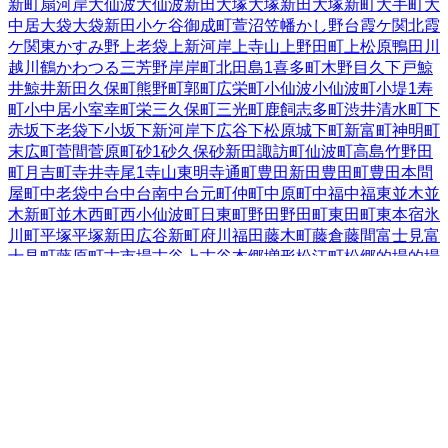
新町
扇河岸
大仙波
大仙波新田
大塚
大塚新田
大塚新町
大手町
大
中居
大袋
大袋新田
小ケ谷
御成町
萱沼
笠幡
かし野台
霞ケ関北
霞
ケ関東
かすみ野
上老袋
上新河岸
上寺山
上野田町
上松原
鴨田
川
越
川鶴
かわつる三芳野
岸
岸町
北田島
1
喜多町
木野目
久下戸
鯨
井
鯨井新田
久保町
熊野町
郭町
広栄町
小仙波
小仙波町
小堤
1
寿
町
小中居
小室
幸町
栄
三久保町
三光町
鹿飼
志多町
渋井
清水町
下
赤坂
下老袋
下小坂
下新河岸
下広谷
下松原
城下町
新富町
神明町
末広町
菅間
菅原町
砂
1
砂久保
砂新田
諏訪町
仙波町
高島
竹野
田
町
月吉町
寺井
寺尾
1
寺山
東明寺
通町
豊田新田
豊田町
豊田本
問
屋町
中老袋
中台
中台南
中台元町
仲町
中原町
中福
中福東
並木
並
木新町
並木西町
西小仙波町
日東町
野田
野田町
東田町
東本宿
氷
川町
平塚
平塚新田
広谷新町
府川
福田
藤木町
藤倉
藤間
富士見
富
士見町
藤原町
古市場
古谷上
古谷本郷
増形
松江町
松郷
的場
的場
北
的場新町
南大塚
南台
南田島
南通町
宮下町
宮元町
むさし野
む
さし野南
元町
八ツ島
谷中
山城
山田
吉田
吉田新町
芳野台
四都野
台
連雀町
六軒町
脇田新町
脇田本町
脇田町
埼玉県
の市区町村
さいたま市西区
2
さいたま市北区
2
さいたま市大宮区
3
さいた
ま市見沼区
2
さいたま市中央区
さいたま市桜区
さいたま市浦