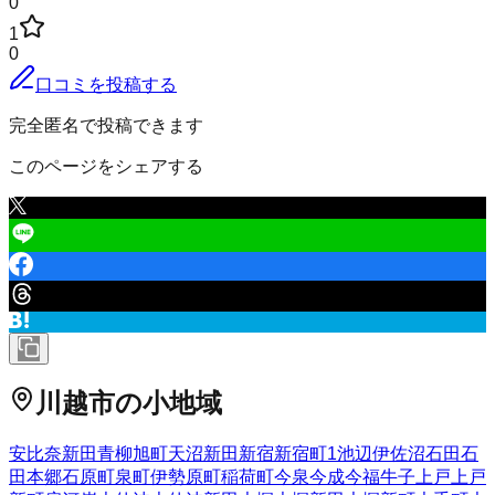
0
1
0
口コミを投稿する
完全匿名で投稿できます
このページをシェアする
川越市
の小地域
安比奈新田
青柳
旭町
天沼新田
新宿
新宿町
1
池辺
伊佐沼
石田
石
田本郷
石原町
泉町
伊勢原町
稲荷町
今泉
今成
今福
牛子
上戸
上戸