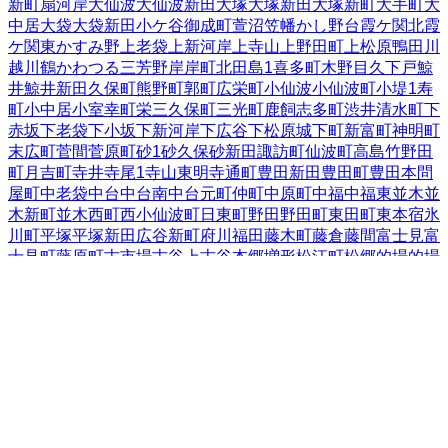
新町
扇河岸
大仙波
大仙波新田
大塚
大塚新田
大塚新町
大手町
大
中居
大袋
大袋新田
小ケ谷
御成町
萱沼
笠幡
かし野台
霞ケ関北
霞
ケ関東
かすみ野
上老袋
上新河岸
上寺山
上野田町
上松原
鴨田
川
越
川鶴
かわつる三芳野
岸
岸町
北田島
1
喜多町
木野目
久下戸
鯨
井
鯨井新田
久保町
熊野町
郭町
広栄町
小仙波
小仙波町
小堤
1
寿
町
小中居
小室
幸町
栄
三久保町
三光町
鹿飼
志多町
渋井
清水町
下
赤坂
下老袋
下小坂
下新河岸
下広谷
下松原
城下町
新富町
神明町
末広町
菅間
菅原町
砂
1
砂久保
砂新田
諏訪町
仙波町
高島
竹野
田
町
月吉町
寺井
寺尾
1
寺山
東明寺
通町
豊田新田
豊田町
豊田本
問
屋町
中老袋
中台
中台南
中台元町
仲町
中原町
中福
中福東
並木
並
木新町
並木西町
西小仙波町
日東町
野田
野田町
東田町
東本宿
氷
川町
平塚
平塚新田
広谷新町
府川
福田
藤木町
藤倉
藤間
富士見
富
士見町
藤原町
古市場
古谷上
古谷本郷
増形
松江町
松郷
的場
的場
北
的場新町
南大塚
南台
南田島
南通町
宮下町
宮元町
むさし野
む
さし野南
元町
八ツ島
谷中
山城
山田
吉田
吉田新町
芳野台
四都野
台
連雀町
六軒町
脇田新町
脇田本町
脇田町
埼玉県
の市区町村
さいたま市西区
2
さいたま市北区
2
さいたま市大宮区
3
さいた
ま市見沼区
2
さいたま市中央区
さいたま市桜区
さいたま市浦