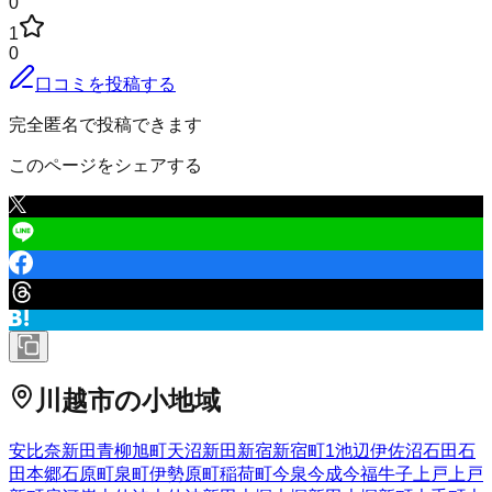
0
1
0
口コミを投稿する
完全匿名で投稿できます
このページをシェアする
川越市
の小地域
安比奈新田
青柳
旭町
天沼新田
新宿
新宿町
1
池辺
伊佐沼
石田
石
田本郷
石原町
泉町
伊勢原町
稲荷町
今泉
今成
今福
牛子
上戸
上戸