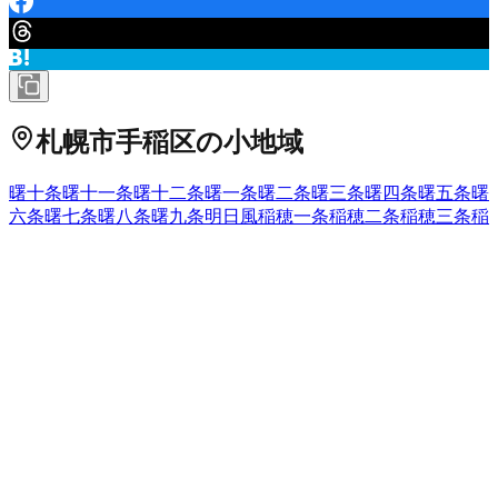
札幌市手稲区
の小地域
曙十条
曙十一条
曙十二条
曙一条
曙二条
曙三条
曙四条
曙五条
曙
六条
曙七条
曙八条
曙九条
明日風
稲穂一条
稲穂二条
稲穂三条
稲
穂四条
稲穂五条
金山一条
金山二条
金山三条
新発寒一条
新発寒
二条
新発寒三条
新発寒四条
新発寒五条
新発寒六条
新発寒七条
手稲稲穂
手稲金山
手稲富丘
手稲星置
手稲本町
手稲本町一条
手
稲本町二条
手稲本町三条
手稲本町四条
手稲本町五条
手稲本町
六条
手稲前田
手稲山口
富丘一条
富丘二条
富丘三条
富丘四条
富
丘五条
富丘六条
西宮の沢
西宮の沢一条
西宮の沢二条
西宮の沢
三条
西宮の沢四条
西宮の沢五条
西宮の沢六条
星置一条
星置二
条
星置三条
星置南
前田十条
前田十一条
前田十二条
前田十三条
前田一条
前田二条
前田三条
前田四条
前田五条
前田六条
前田七
条
前田八条
前田九条