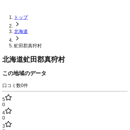
トップ
北海道
虻田郡真狩村
北海道虻田郡真狩村
この地域のデータ
口コミ数
0
件
5
0
4
0
3