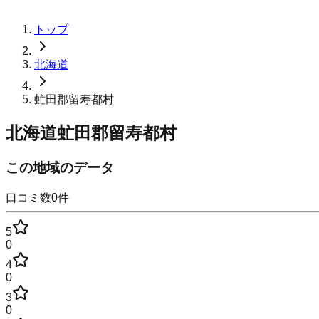
トップ
北海道
虻田郡留寿都村
北海道虻田郡留寿都村
この地域のデータ
口コミ数
0
件
5
0
4
0
3
0