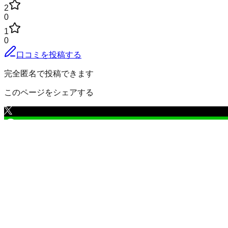
2
0
1
0
口コミを投稿する
完全匿名で投稿できます
このページをシェアする
虻田郡留寿都村
の小地域
旭野
泉川
黒田
三ノ原
豊岡
西ノ原
登
三豊
向丘
留寿都