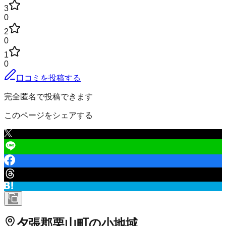
3
0
2
0
1
0
口コミを投稿する
完全匿名で投稿できます
このページをシェアする
夕張郡栗山町
の小地域