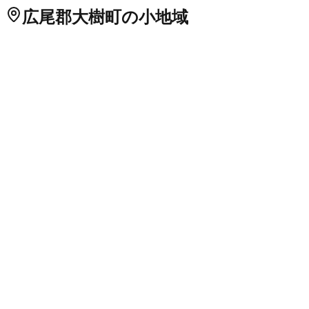
広尾郡大樹町
の小地域
一条通
二条通
三条通
相川
暁町
旭浜
石坂
尾田
開進
鏡町
柏木町
上
大樹
上中島
上萠和
北通
高校通
更生
光地園
幸徳
寿通
幸町
栄通
下
大樹
下芽武
新通
生花
大樹
大光
拓進
東和
中島
中大樹
仲通
西本通
浜大樹
晩成
東本通
日方
美成
双葉町
振別
松山
松山町
麻友
緑町
南
通
南町
芽武
萠和
大和
緑苑
北海道
の市区町村
札幌市中央区
札幌市北区
2
札幌市東区
札幌市白石区
札幌市豊
平区
札幌市南区
札幌市西区
6
札幌市厚別区
札幌市手稲区
札幌
市清田区
2
函館市
小樽市
2
旭川市
1
室蘭市
釧路市
1
帯広市
北見
市
夕張市
岩見沢市
網走市
留萌市
苫小牧市
1
稚内市
美唄市
芦別
市
江別市
1
赤平市
紋別市
士別市
名寄市
三笠市
根室市
千歳市
1
滝川市
砂川市
歌志内市
深川市
富良野市
2
登別市
恵庭市
伊達市
北広島市
石狩市
北斗市
石狩郡当別町
石狩郡新篠津村
松前郡松
前町
松前郡福島町
上磯郡知内町
上磯郡木古内町
亀田郡七飯町
茅部郡鹿部町
茅部郡森町
二海郡八雲町
山越郡長万部町
檜山郡
江差町
檜山郡上ノ国町
檜山郡厚沢部町
爾志郡乙部町
奥尻郡奥