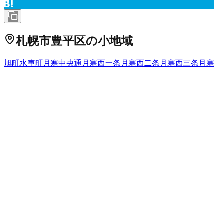
札幌市豊平区
の小地域
旭町
水車町
月寒中央通
月寒西一条
月寒西二条
月寒西三条
月寒
西四条
月寒西五条
月寒東一条
月寒東二条
月寒東三条
月寒東四
条
月寒東五条
豊平一条
豊平二条
豊平三条
豊平四条
豊平五条
豊
平六条
豊平七条
豊平八条
豊平九条
中の島一条
中の島二条
西岡
西岡一条
西岡二条
西岡三条
西岡四条
西岡五条
羊ケ丘
平岸一条
平岸二条
平岸三条
平岸四条
平岸五条
平岸六条
平岸七条
平岸八
条
福住一条
福住二条
福住三条
美園十条
美園十一条
美園十二条
美園一条
美園二条
美園三条
美園四条
美園五条
美園六条
美園七
条
美園八条
美園九条
北海道
の市区町村
札幌市中央区
札幌市北区
2
札幌市東区
札幌市白石区
札幌市豊
平区
札幌市南区
札幌市西区
6
札幌市厚別区
札幌市手稲区
札幌
市清田区
2
函館市
小樽市
2
旭川市
1
室蘭市
釧路市
1
帯広市
北見