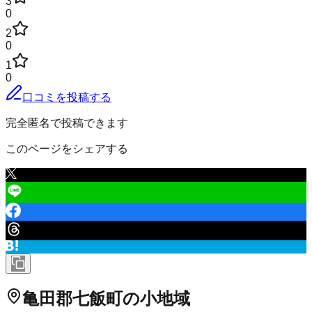
3
0
2
0
1
0
口コミを投稿する
完全匿名で投稿できます
このページをシェアする
亀田郡七飯町
の小地域