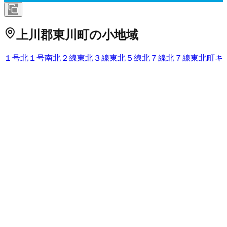
上川郡東川町
の小地域
１号北
１号南
北２線東
北３線東
北５線
北７線
北７線東
北町
キ
トウシ西
キトウシ南
新栄北
新栄西
新栄東
新栄南
進化台
西１０
号北
西１１号北
西１２号北
西２号北
西２号南
西３号北
西４号
北
西５号北
西６号北
西７号北
西８号北
西９号北
西町
ノカナン
東１０号北
東１０号南
東１１号北
東１１号南
東１２号北
東２
号北
東２号南
東３号北
東３号南
東４号北
東４号南
東５号北
東
５号南
東６号北
東６号南
東７号北
東７号南
東８号北
東８号南
東９号北
東９号南
東町
松山温泉
南町
勇駒別
北海道
の市区町村
札幌市中央区
札幌市北区
2
札幌市東区
札幌市白石区
札幌市豊
平区
札幌市南区
札幌市西区
6
札幌市厚別区
札幌市手稲区
札幌
市清田区
2
函館市
小樽市
2
旭川市
1
室蘭市
釧路市
1
帯広市
北見
市
夕張市
岩見沢市
網走市
留萌市
苫小牧市
1
稚内市
美唄市
芦別
市
江別市
1
赤平市
紋別市
士別市
名寄市
三笠市
根室市
千歳市
1