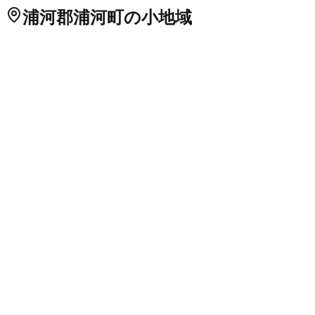
浦河郡浦河町
の小地域
旭町
姉茶
井寒台
入船町
絵笛
大通
荻伏町
上杵臼
上西舎
上向別
杵
臼
堺町西
堺町東
栄丘
潮見町
昌平町
白泉
月寒
築地
東栄
常盤町
富
里
西舎
西幌別
野深
浜町
東町うしお
東町かしわ
東町ちのみ
東幌
別（１～１３１番地）
東幌別（その他）
瑞穂
緑町
向が丘西
向
が丘東
向別
北海道
の市区町村
札幌市中央区
札幌市北区
2
札幌市東区
札幌市白石区
札幌市豊
平区
札幌市南区
札幌市西区
6
札幌市厚別区
札幌市手稲区
札幌
市清田区
2
函館市
小樽市
2
旭川市
1
室蘭市
釧路市
1
帯広市
北見
市
夕張市
岩見沢市
網走市
留萌市
苫小牧市
1
稚内市
美唄市
芦別
市
江別市
1
赤平市
紋別市
士別市
名寄市
三笠市
根室市
千歳市
1
滝川市
砂川市
歌志内市
深川市
富良野市
2
登別市
恵庭市
伊達市
北広島市
石狩市
北斗市
石狩郡当別町
石狩郡新篠津村
松前郡松
前町
松前郡福島町
上磯郡知内町
上磯郡木古内町
亀田郡七飯町
茅部郡鹿部町
茅部郡森町
二海郡八雲町
山越郡長万部町
檜山郡
江差町
檜山郡上ノ国町
檜山郡厚沢部町
爾志郡乙部町
奥尻郡奥