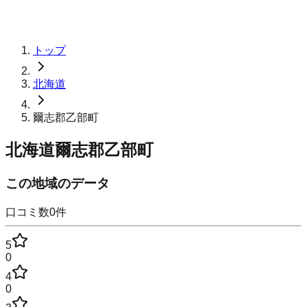
トップ
北海道
爾志郡乙部町
北海道爾志郡乙部町
この地域のデータ
口コミ数
0
件
5
0
4
0