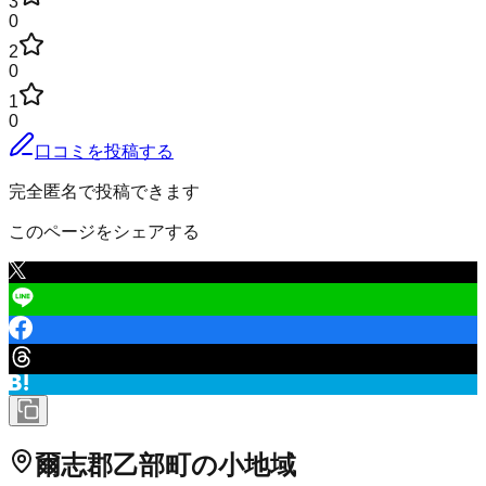
3
0
2
0
1
0
口コミを投稿する
完全匿名で投稿できます
このページをシェアする
爾志郡乙部町
の小地域