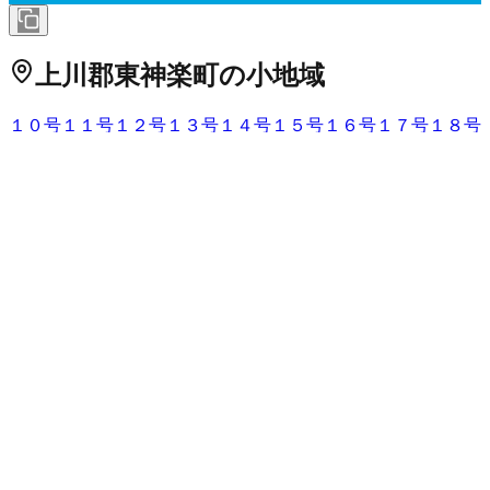
上川郡東神楽町
の小地域
１０号
１１号
１２号
１３号
１４号
１５号
１６号
１７号
１８号
１９号
２０号
２１号
２２号
２３号
２４号
２５号
２６号
２７号
３号
４号
５号
６号
７号
８号
９号
基線
北一条西
北一条東
北二条
西
北二条東
北三条東
栄岡
志比内
東一線
東二線
東三線
東四線
東
五線
ひじり野北一条
ひじり野北二条
ひじり野南一条
ひじり野
南二条
ひじり野南三条
南１３号
南一条西
南一条東
南１番通
南
二条西
南二条東
南２線
南三条東
南３線
南４線
南５線
八千代ケ
岡
北海道
の市区町村
札幌市中央区
札幌市北区
2
札幌市東区
札幌市白石区
札幌市豊
平区
札幌市南区
札幌市西区
6
札幌市厚別区
札幌市手稲区
札幌
市清田区
2
函館市
小樽市
2
旭川市
1
室蘭市
釧路市
1
帯広市
北見
市
夕張市
岩見沢市
網走市
留萌市
苫小牧市
1
稚内市
美唄市
芦別
市
江別市
1
赤平市
紋別市
士別市
名寄市
三笠市
根室市
千歳市
1