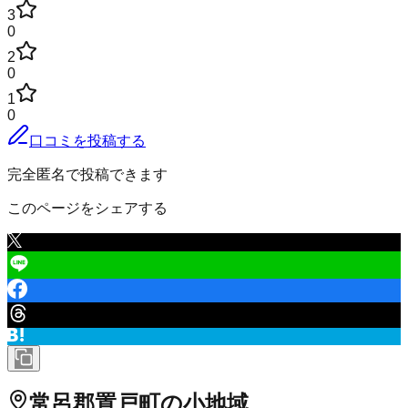
3
0
2
0
1
0
口コミを投稿する
完全匿名で投稿できます
このページをシェアする
常呂郡置戸町
の小地域