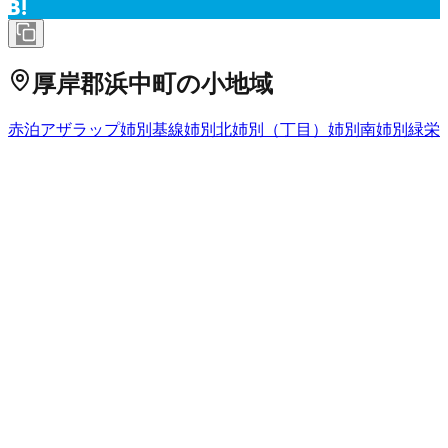
厚岸郡浜中町
の小地域
赤泊
アザラップ
姉別基線
姉別北
姉別（丁目）
姉別南
姉別緑栄
一番沢
恵茶人
円朱別西
大津屋沢
霧多布湿原
霧多布西一条
霧多
布西二条
霧多布西三条
霧多布西四条
霧多布東一条
霧多布東二
条
霧多布東三条
霧多布東四条
熊牛
厚陽
榊町
榊町西
三番沢
後静
後静村（熊牛原野）
新川
新川西
新川東
仙鳳趾
茶内旭
茶内基線
茶内橋北西
茶内橋北東
茶内栄
茶内西
茶内東３線
茶内緑
茶内本
町
茶内若葉
散布村（北の沢）
湯沸
道有林
仲の浜
西円朱別西
二
番沢
走古潭
浜中
火散布
琵琶瀬
暮帰別西
暮帰別東
奔幌戸
丸山散
布
ムギカラシナイ
貰人
藻散布
養老散布
四番沢
六番沢
渡散布
北海道
の市区町村
札幌市中央区
札幌市北区
2
札幌市東区
札幌市白石区
札幌市豊
平区
札幌市南区
札幌市西区
6
札幌市厚別区
札幌市手稲区
札幌
市清田区
2
函館市
小樽市
2
旭川市
1
室蘭市
釧路市
1
帯広市
北見