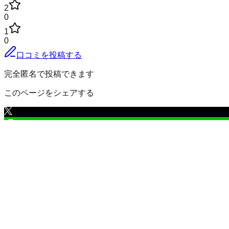
2
0
1
0
口コミを投稿する
完全匿名で投稿できます
このページをシェアする
常呂郡訓子府町
の小地域
旭町
大谷
大町
開盛
柏丘
協成
清住
駒里
栄町
末広町
高園
常盤
豊坂