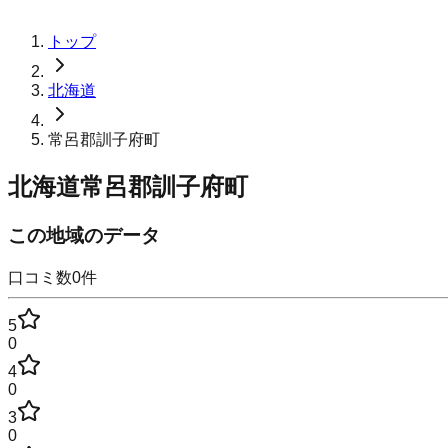
トップ
北海道
常呂郡訓子府町
北海道常呂郡訓子府町
この地域のデータ
口コミ数
0
件
5
0
4
0
3
0