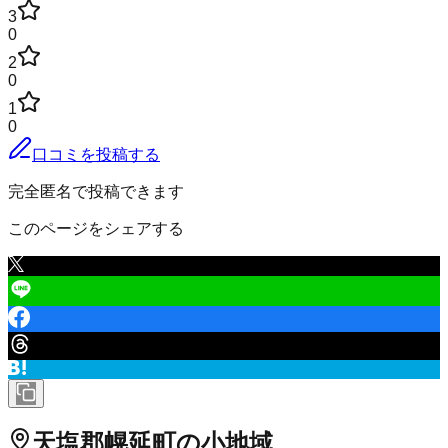
3
0
2
0
1
0
口コミを投稿する
完全匿名で投稿できます
このページをシェアする
天塩郡幌延町
の小地域