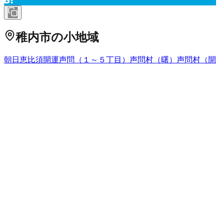
稚内市
の小地域
朝日
恵比須
開運
声問（１～５丁目）
声問村（曙）
声問村（開
進）
声問村（樺岡）
声問村（上声問）
声問村（上豊別）
声問
村（川西）
声問村（川南）
声問村（恵北）
声問村（更喜苫
内）
声問村（下豊別）
声問村（天興）
声問村（沼川）
声問村
（曲渕）
声問村（メクマ）
こまどり
栄
潮見
新光町
新末広
新港
町
末広
宗谷岬
宗谷村（清浜）
宗谷村（宗谷）
宗谷村（富磯）
宗谷村（豊岩）
宗谷村（東浦）
宗谷村（増幌）
宗谷村（増幌
浜）
宗谷村（峰岡）
大黒
中央
富岡
西浜
ノシャップ
萩見
抜海村
（上勇知、下勇知、夕来、オネトマナイ）
抜海村（クトネベ
ツ）
抜海村（バッカイ）
はまなす
富士見
宝来
緑
港
若葉台
北海道
の市区町村
札幌市中央区
札幌市北区
2
札幌市東区
札幌市白石区
札幌市豊
平区
札幌市南区
札幌市西区
6
札幌市厚別区
札幌市手稲区
札幌
市清田区
2
函館市
小樽市
2
旭川市
1
室蘭市
釧路市
1
帯広市
北見