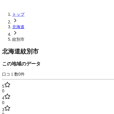
トップ
北海道
紋別市
北海道紋別市
この地域のデータ
口コミ数
0
件
5
0
4
0
3