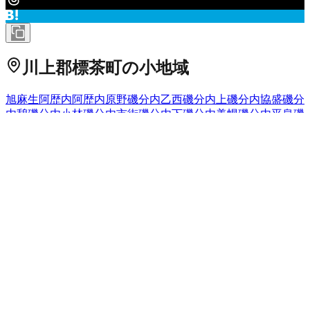
川上郡標茶町
の小地域
旭
麻生
阿歴内
阿歴内原野
磯分内乙西
磯分内上
磯分内協盛
磯分
内憩
磯分内小林
磯分内市街
磯分内下
磯分内美幌
磯分内平泉
磯
分内福島
磯分内平和
ウライヤ
オソツベツ
開運
上磯分内
上オソ
ツベツ
上多和
上チャンベツ
茅沼
川上
北片無去
北標茶
クチョロ
原野
熊牛原野
厚生
五十石
コッタロ
栄（１４５、１６９番地）
桜
標茶
下チャンベツ
シラルトロ
西和
多和（１２０番地）
塘路
原野
塘路（その他）
常盤
中オソツベツ
中久著呂
中久著呂市街
中多和
中チャンベツ
虹別
虹別（上虹）
虹別市街
虹別（中虹）
虹別（萩野）
ヌマオロ原野
沼ノ上
東阿歴内
富士
平和
南標茶
雷
別
ルルラン
北海道
の市区町村
札幌市中央区
札幌市北区
2
札幌市東区
札幌市白石区
札幌市豊
平区
札幌市南区
札幌市西区
6
札幌市厚別区
札幌市手稲区
札幌