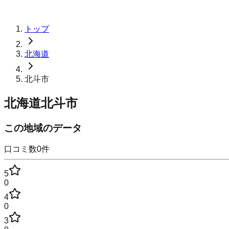
トップ
北海道
北斗市
北海道北斗市
この地域のデータ
口コミ数
0
件
5
0
4
0
3