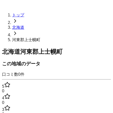
トップ
北海道
河東郡上士幌町
北海道河東郡上士幌町
この地域のデータ
口コミ数
0
件
5
0
4
0
3