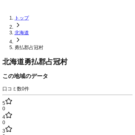
トップ
北海道
勇払郡占冠村
北海道勇払郡占冠村
この地域のデータ
口コミ数
0
件
5
0
4
0
3