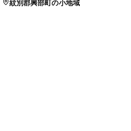
紋別郡興部町
の小地域
秋里
宇津
興部（旭町）
興部（泉町）
興部（春日町）
興部（幸
町）
興部（栄町）
興部（新泉町）
興部（新町）
興部（仲町）
興部（浜町）
興部（東町）
興部（本町）
興部（緑ケ丘）
興部
（宮下町）
興部（元町）
沙留
住吉
富丘
豊野
北興
北海道
の市区町村
札幌市中央区
札幌市北区
2
札幌市東区
札幌市白石区
札幌市豊
平区
札幌市南区
札幌市西区
6
札幌市厚別区
札幌市手稲区
札幌
市清田区
2
函館市
小樽市
2
旭川市
1
室蘭市
釧路市
1
帯広市
北見
市
夕張市
岩見沢市
網走市
留萌市
苫小牧市
1
稚内市
美唄市
芦別
市
江別市
1
赤平市
紋別市
士別市
名寄市
三笠市
根室市
千歳市
1
滝川市
砂川市
歌志内市
深川市
富良野市
2
登別市
恵庭市
伊達市
北広島市
石狩市
北斗市
石狩郡当別町
石狩郡新篠津村
松前郡松
前町
松前郡福島町
上磯郡知内町
上磯郡木古内町
亀田郡七飯町
茅部郡鹿部町
茅部郡森町
二海郡八雲町
山越郡長万部町
檜山郡
江差町
檜山郡上ノ国町
檜山郡厚沢部町
爾志郡乙部町
奥尻郡奥
尻町
瀬棚郡今金町
久遠郡せたな町
島牧郡島牧村
寿都郡寿都町
寿都郡黒松内町
磯谷郡蘭越町
虻田郡ニセコ町
虻田郡真狩村
虻