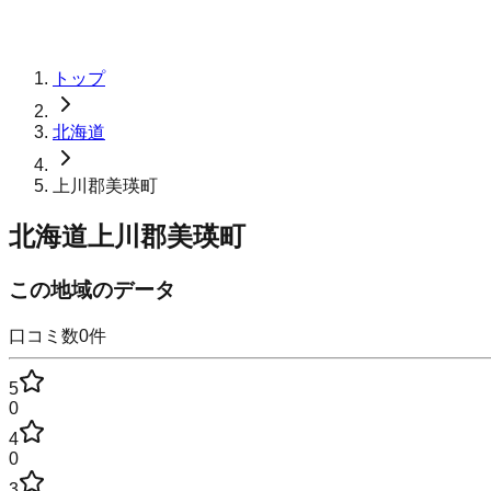
トップ
北海道
上川郡美瑛町
北海道上川郡美瑛町
この地域のデータ
口コミ数
0
件
5
0
4
0
3