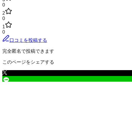
0
2
0
1
0
口コミを投稿する
完全匿名で投稿できます
このページをシェアする
上川郡美瑛町
の小地域