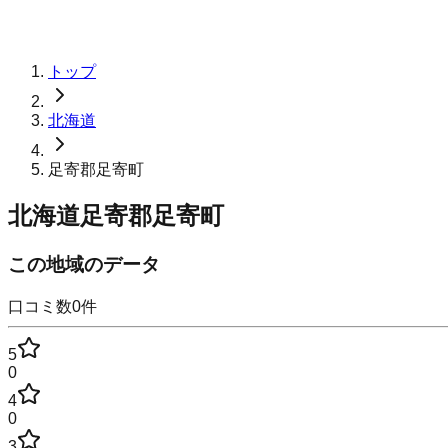
トップ
北海道
足寄郡足寄町
北海道足寄郡足寄町
この地域のデータ
口コミ数
0
件
5
0
4
0
3