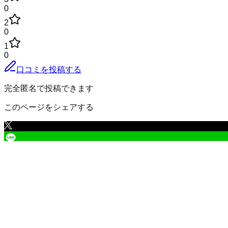
0
2
0
1
0
口コミを投稿する
完全匿名で投稿できます
このページをシェアする
足寄郡足寄町
の小地域