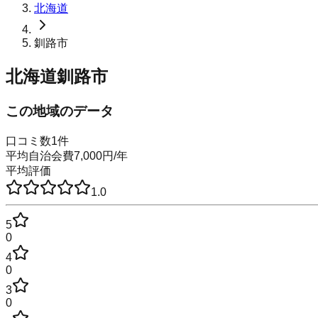
北海道
釧路市
北海道釧路市
この地域のデータ
口コミ数
1
件
平均自治会費
7,000
円
/年
平均評価
1.0
5
0
4
0
3
0