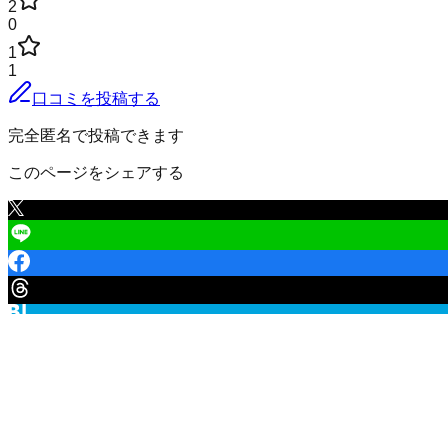
2
0
1
1
口コミを投稿する
完全匿名で投稿できます
このページをシェアする
釧路市
の口コミ一覧
（
1
件）
釧路市