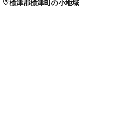
標津郡標津町
の小地域
伊茶仁
川北
北十条
北一条
北二条
北三条
北四条
北五条
北六条
北
七条
北八条
北九条
薫別
古多糠
崎無異
茶志骨
茶志骨（住吉町）
茶志骨（パイロット）
茶志骨（東茶志骨）
茶志骨（東浜町）
忠類
南一条
南二条
南三条
南四条
南五条
南六条
南七条
南八条
北海道
の市区町村
札幌市中央区
札幌市北区
2
札幌市東区
札幌市白石区
札幌市豊
平区
札幌市南区
札幌市西区
6
札幌市厚別区
札幌市手稲区
札幌
市清田区
2
函館市
小樽市
2
旭川市
1
室蘭市
釧路市
1
帯広市
北見
市
夕張市
岩見沢市
網走市
留萌市
苫小牧市
1
稚内市
美唄市
芦別
市
江別市
1
赤平市
紋別市
士別市
名寄市
三笠市
根室市
千歳市
1
滝川市
砂川市
歌志内市
深川市
富良野市
2
登別市
恵庭市
伊達市
北広島市
石狩市
北斗市
石狩郡当別町
石狩郡新篠津村
松前郡松
前町
松前郡福島町
上磯郡知内町
上磯郡木古内町
亀田郡七飯町
茅部郡鹿部町
茅部郡森町
二海郡八雲町
山越郡長万部町
檜山郡
江差町
檜山郡上ノ国町
檜山郡厚沢部町
爾志郡乙部町
奥尻郡奥
尻町
瀬棚郡今金町
久遠郡せたな町
島牧郡島牧村
寿都郡寿都町
寿都郡黒松内町
磯谷郡蘭越町
虻田郡ニセコ町
虻田郡真狩村
虻