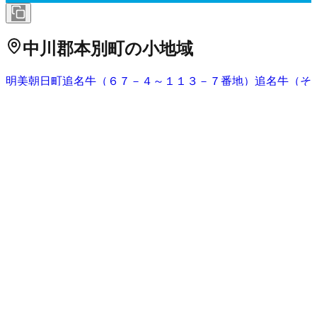
中川郡本別町
の小地域
明美
朝日町
追名牛（６７－４～１１３－７番地）
追名牛（そ
の他）
奥仙美里
押帯
負箙
柏木町
上仙美里
上本別（フラツナ
イ）
北
共栄
清里
向陽町
栄町
坂下町
下仙美里
新町
仙美里
仙美里
元町
チエトイ
錦町
西仙美里
西美里別（１１３～７９１番地、
西活込、西上、西中）
西美里別（その他）
美栄
東仙美里
東本
別
東町
美蘭別
美里別（２４６－７番地）
美里別（高東）
美里
別（拓農、東活込、東上、東中）
美里別（東下）
木札内
緑町
南
柳町
山手町
弥生町
勇足
勇足元町
北海道
の市区町村
札幌市中央区
札幌市北区
2
札幌市東区
札幌市白石区
札幌市豊
平区
札幌市南区
札幌市西区
6
札幌市厚別区
札幌市手稲区
札幌
市清田区
2
函館市
小樽市
2
旭川市
1
室蘭市
釧路市
1
帯広市
北見
市
夕張市
岩見沢市
網走市
留萌市
苫小牧市
1
稚内市
美唄市
芦別
市
江別市
1
赤平市
紋別市
士別市
名寄市
三笠市
根室市
千歳市
1