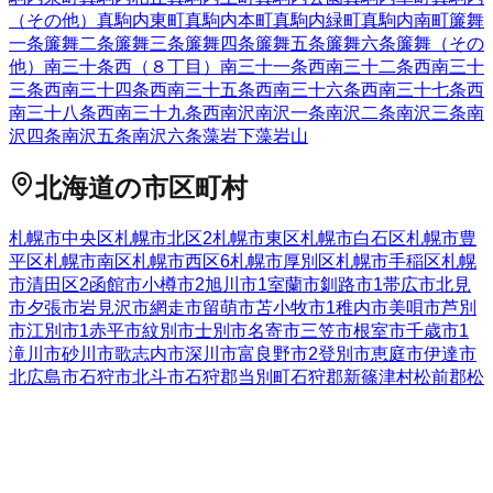
（その他）
真駒内東町
真駒内本町
真駒内緑町
真駒内南町
簾舞
一条
簾舞二条
簾舞三条
簾舞四条
簾舞五条
簾舞六条
簾舞（その
他）
南三十条西（８丁目）
南三十一条西
南三十二条西
南三十
三条西
南三十四条西
南三十五条西
南三十六条西
南三十七条西
南三十八条西
南三十九条西
南沢
南沢一条
南沢二条
南沢三条
南
沢四条
南沢五条
南沢六条
藻岩下
藻岩山
北海道
の市区町村
札幌市中央区
札幌市北区
2
札幌市東区
札幌市白石区
札幌市豊
平区
札幌市南区
札幌市西区
6
札幌市厚別区
札幌市手稲区
札幌
市清田区
2
函館市
小樽市
2
旭川市
1
室蘭市
釧路市
1
帯広市
北見
市
夕張市
岩見沢市
網走市
留萌市
苫小牧市
1
稚内市
美唄市
芦別
市
江別市
1
赤平市
紋別市
士別市
名寄市
三笠市
根室市
千歳市
1
滝川市
砂川市
歌志内市
深川市
富良野市
2
登別市
恵庭市
伊達市
北広島市
石狩市
北斗市
石狩郡当別町
石狩郡新篠津村
松前郡松
前町
松前郡福島町
上磯郡知内町
上磯郡木古内町
亀田郡七飯町
茅部郡鹿部町
茅部郡森町
二海郡八雲町
山越郡長万部町
檜山郡
江差町
檜山郡上ノ国町
檜山郡厚沢部町
爾志郡乙部町
奥尻郡奥
尻町
瀬棚郡今金町
久遠郡せたな町
島牧郡島牧村
寿都郡寿都町
寿都郡黒松内町
磯谷郡蘭越町
虻田郡ニセコ町
虻田郡真狩村
虻