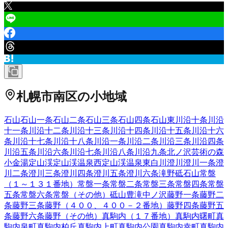
札幌市南区
の小地域
石山
石山一条
石山二条
石山三条
石山四条
石山東
川沿十条
川沿
十一条
川沿十二条
川沿十三条
川沿十四条
川沿十五条
川沿十六
条
川沿十七条
川沿十八条
川沿一条
川沿二条
川沿三条
川沿四条
川沿五条
川沿六条
川沿七条
川沿八条
川沿九条
北ノ沢
芸術の森
小金湯
定山渓
定山渓温泉西
定山渓温泉東
白川
澄川
澄川一条
澄
川二条
澄川三条
澄川四条
澄川五条
澄川六条
滝野
砥石山
常盤
（１～１３１番地）
常盤一条
常盤二条
常盤三条
常盤四条
常盤
五条
常盤六条
常盤（その他）
砥山
豊滝
中ノ沢
藤野一条
藤野二
条
藤野三条
藤野（４００、４００－２番地）
藤野四条
藤野五
条
藤野六条
藤野（その他）
真駒内（１７番地）
真駒内曙町
真
駒内泉町
真駒内柏丘
真駒内上町
真駒内公園
真駒内幸町
真駒内