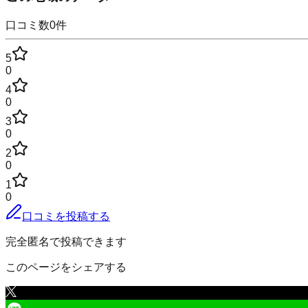
口コミ数
0
件
5
0
4
0
3
0
2
0
1
0
口コミを投稿する
完全匿名で投稿できます
このページをシェアする