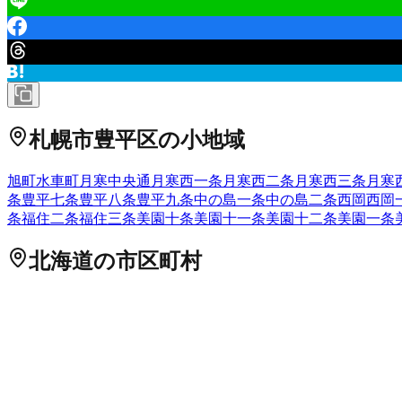
札幌市豊平区
の小地域
旭町
水車町
月寒中央通
月寒西一条
月寒西二条
月寒西三条
月寒
条
豊平七条
豊平八条
豊平九条
中の島一条
中の島二条
西岡
西岡
条
福住二条
福住三条
美園十条
美園十一条
美園十二条
美園一条
北海道
の市区町村
札幌市中央区
札幌市北区
2
札幌市東区
札幌市白石区
札幌市豊
市
岩見沢市
網走市
留萌市
苫小牧市
1
稚内市
美唄市
芦別市
江別
市
北斗市
石狩郡当別町
石狩郡新篠津村
松前郡松前町
松前郡福
国町
檜山郡厚沢部町
爾志郡乙部町
奥尻郡奥尻町
瀬棚郡今金町
茂別町
虻田郡京極町
虻田郡倶知安町
岩内郡共和町
岩内郡岩内
町
空知郡上砂川町
夕張郡由仁町
夕張郡長沼町
夕張郡栗山町
樺