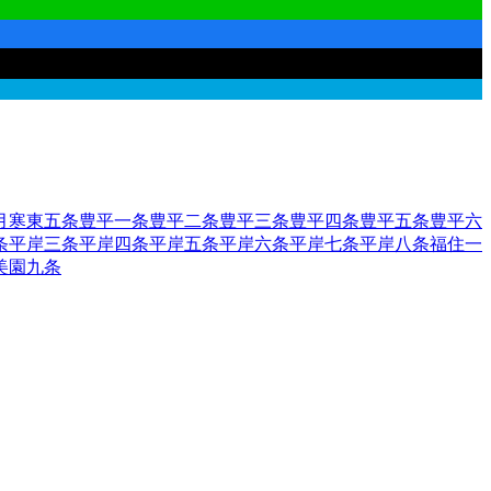
月寒東五条
豊平一条
豊平二条
豊平三条
豊平四条
豊平五条
豊平六
条
平岸三条
平岸四条
平岸五条
平岸六条
平岸七条
平岸八条
福住一
美園九条
田区
2
函館市
小樽市
2
旭川市
1
室蘭市
釧路市
1
帯広市
北見市
夕張
市
歌志内市
深川市
富良野市
2
登別市
恵庭市
伊達市
北広島市
石狩
部郡森町
二海郡八雲町
山越郡長万部町
檜山郡江差町
檜山郡上ノ
郡蘭越町
虻田郡ニセコ町
虻田郡真狩村
虻田郡留寿都村
虻田郡喜
仁木町
余市郡余市町
余市郡赤井川村
空知郡南幌町
空知郡奈井江
郡秩父別町
雨竜郡雨竜町
雨竜郡北竜町
雨竜郡沼田町
上川郡鷹栖