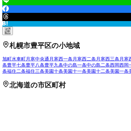
札幌市豊平区
の小地域
旭町
水車町
月寒中央通
月寒西一条
月寒西二条
月寒西三条
月寒
条
豊平七条
豊平八条
豊平九条
中の島一条
中の島二条
西岡
西岡
条
福住二条
福住三条
美園十条
美園十一条
美園十二条
美園一条
北海道
の市区町村
札幌市中央区
札幌市北区
2
札幌市東区
札幌市白石区
札幌市豊
市
岩見沢市
網走市
留萌市
苫小牧市
1
稚内市
美唄市
芦別市
江別
市
北斗市
石狩郡当別町
石狩郡新篠津村
松前郡松前町
松前郡福
国町
檜山郡厚沢部町
爾志郡乙部町
奥尻郡奥尻町
瀬棚郡今金町
茂別町
虻田郡京極町
虻田郡倶知安町
岩内郡共和町
岩内郡岩内
町
空知郡上砂川町
夕張郡由仁町
夕張郡長沼町
夕張郡栗山町
樺