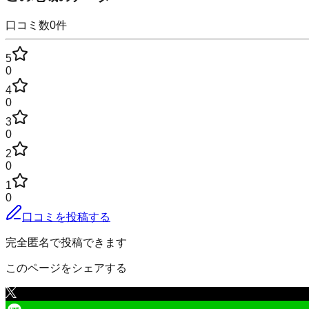
口コミ数
0
件
5
0
4
0
3
0
2
0
1
0
口コミを投稿する
完全匿名で投稿できます
このページをシェアする