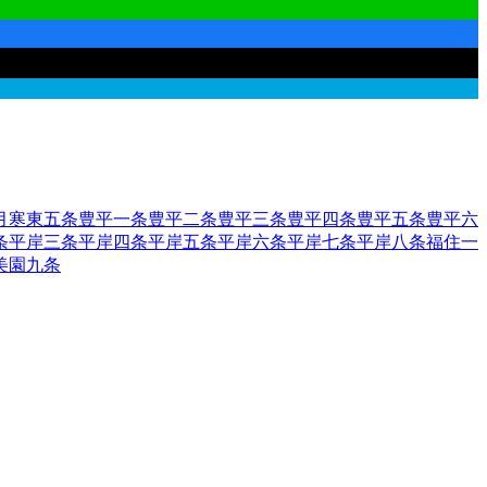
月寒東五条
豊平一条
豊平二条
豊平三条
豊平四条
豊平五条
豊平六
条
平岸三条
平岸四条
平岸五条
平岸六条
平岸七条
平岸八条
福住一
美園九条
田区
2
函館市
小樽市
2
旭川市
1
室蘭市
釧路市
1
帯広市
北見市
夕張
市
歌志内市
深川市
富良野市
2
登別市
恵庭市
伊達市
北広島市
石狩
部郡森町
二海郡八雲町
山越郡長万部町
檜山郡江差町
檜山郡上ノ
郡蘭越町
虻田郡ニセコ町
虻田郡真狩村
虻田郡留寿都村
虻田郡喜
仁木町
余市郡余市町
余市郡赤井川村
空知郡南幌町
空知郡奈井江
郡秩父別町
雨竜郡雨竜町
雨竜郡北竜町
雨竜郡沼田町
上川郡鷹栖