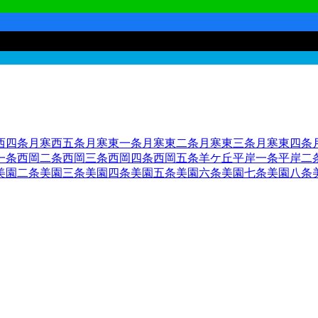
西四条
月寒西五条
月寒東一条
月寒東二条
月寒東三条
月寒東四条
一条
西岡二条
西岡三条
西岡四条
西岡五条
羊ケ丘
平岸一条
平岸二
美園二条
美園三条
美園四条
美園五条
美園六条
美園七条
美園八条
平区
札幌市南区
札幌市西区
6
札幌市厚別区
札幌市手稲区
札幌市清
市
1
赤平市
紋別市
士別市
名寄市
三笠市
根室市
千歳市
1
滝川市
砂川
島町
上磯郡知内町
上磯郡木古内町
亀田郡七飯町
茅部郡鹿部町
茅
久遠郡せたな町
島牧郡島牧村
寿都郡寿都町
寿都郡黒松内町
磯谷
町
古宇郡泊村
古宇郡神恵内村
積丹郡積丹町
古平郡古平町
余市郡
戸郡月形町
樺戸郡浦臼町
樺戸郡新十津川町
雨竜郡妹背牛町
雨竜