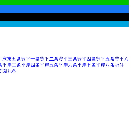
月寒東五条
豊平一条
豊平二条
豊平三条
豊平四条
豊平五条
豊平六
条
平岸三条
平岸四条
平岸五条
平岸六条
平岸七条
平岸八条
福住一
美園九条
田区
2
函館市
小樽市
2
旭川市
1
室蘭市
釧路市
1
帯広市
北見市
夕張
市
歌志内市
深川市
富良野市
2
登別市
恵庭市
伊達市
北広島市
石狩
部郡森町
二海郡八雲町
山越郡長万部町
檜山郡江差町
檜山郡上ノ
郡蘭越町
虻田郡ニセコ町
虻田郡真狩村
虻田郡留寿都村
虻田郡喜
仁木町
余市郡余市町
余市郡赤井川村
空知郡南幌町
空知郡奈井江
郡秩父別町
雨竜郡雨竜町
雨竜郡北竜町
雨竜郡沼田町
上川郡鷹栖