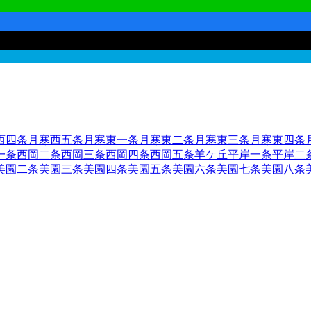
西四条
月寒西五条
月寒東一条
月寒東二条
月寒東三条
月寒東四条
一条
西岡二条
西岡三条
西岡四条
西岡五条
羊ケ丘
平岸一条
平岸二
美園二条
美園三条
美園四条
美園五条
美園六条
美園七条
美園八条
平区
札幌市南区
札幌市西区
6
札幌市厚別区
札幌市手稲区
札幌市清
市
1
赤平市
紋別市
士別市
名寄市
三笠市
根室市
千歳市
1
滝川市
砂川
島町
上磯郡知内町
上磯郡木古内町
亀田郡七飯町
茅部郡鹿部町
茅
久遠郡せたな町
島牧郡島牧村
寿都郡寿都町
寿都郡黒松内町
磯谷
町
古宇郡泊村
古宇郡神恵内村
積丹郡積丹町
古平郡古平町
余市郡
戸郡月形町
樺戸郡浦臼町
樺戸郡新十津川町
雨竜郡妹背牛町
雨竜