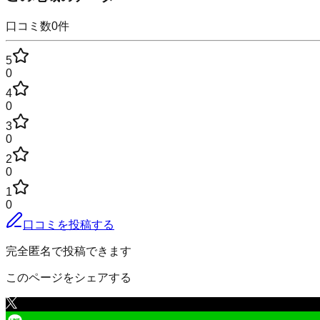
口コミ数
0
件
5
0
4
0
3
0
2
0
1
0
口コミを投稿する
完全匿名で投稿できます
このページをシェアする