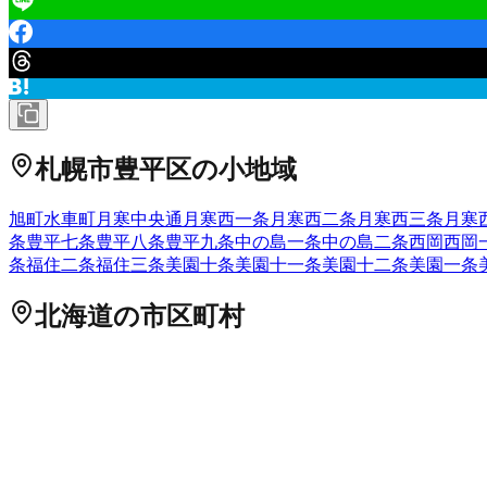
札幌市豊平区
の小地域
旭町
水車町
月寒中央通
月寒西一条
月寒西二条
月寒西三条
月寒
条
豊平七条
豊平八条
豊平九条
中の島一条
中の島二条
西岡
西岡
条
福住二条
福住三条
美園十条
美園十一条
美園十二条
美園一条
北海道
の市区町村
札幌市中央区
札幌市北区
2
札幌市東区
札幌市白石区
札幌市豊
市
岩見沢市
網走市
留萌市
苫小牧市
1
稚内市
美唄市
芦別市
江別
市
北斗市
石狩郡当別町
石狩郡新篠津村
松前郡松前町
松前郡福
国町
檜山郡厚沢部町
爾志郡乙部町
奥尻郡奥尻町
瀬棚郡今金町
茂別町
虻田郡京極町
虻田郡倶知安町
岩内郡共和町
岩内郡岩内
町
空知郡上砂川町
夕張郡由仁町
夕張郡長沼町
夕張郡栗山町
樺