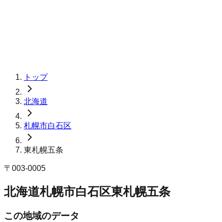
トップ
北海道
札幌市白石区
東札幌五条
〒
003-0005
北海道札幌市白石区東札幌五条
この地域のデータ