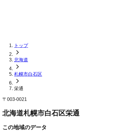
トップ
北海道
札幌市白石区
栄通
〒
003-0021
北海道札幌市白石区栄通
この地域のデータ