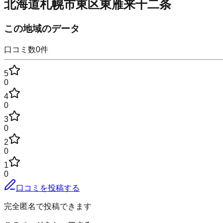
北海道札幌市東区東雁来十二条
この地域のデータ
口コミ数
0
件
5
0
4
0
3
0
2
0
1
0
口コミを投稿する
完全匿名で投稿できます