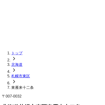
トップ
北海道
札幌市東区
東雁来十二条
〒
007-0032