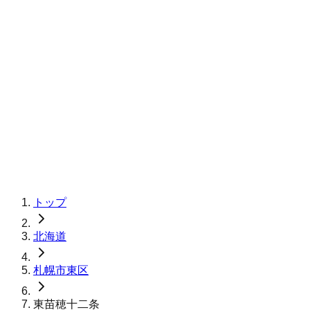
トップ
北海道
札幌市東区
東苗穂十二条