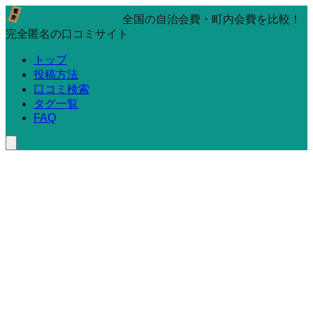
全国の自治会費・町内会費を比較！
完全匿名の口コミサイト
トップ
投稿方法
口コミ検索
タグ一覧
FAQ