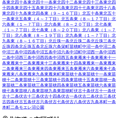
条東
北四十条東
北四十一条東
北四十二条東
北四十三条東
北四
十四条東
北四十五条東
北四十六条東
北四十七条東
北四十八条
東
北四十九条東
北四条東（９～１６丁目）
北五十条東
北五十
一条東
北五条東（４～７丁目）
北五条東（８～１７丁目）
北
六条東（１～７丁目）
北六条東（８～２０丁目）
北七条東
（１～７丁目）
北七条東（８～２０丁目）
北八条東（１～７
丁目）
北八条東（８～１９丁目）
北九条東（１～７丁目）
北
九条東（８～１６丁目）
北丘珠一条
北丘珠二条
北丘珠三条
北
丘珠四条
北丘珠五条
北丘珠六条
栄町
苗穂町
中沼一条
中沼二条
中沼三条
中沼四条
中沼五条
中沼六条
中沼町
中沼西一条
中沼西
二条
中沼西三条
中沼西四条
中沼西五条
東雁来十条
東雁来十一
条
東雁来十二条
東雁来十三条
東雁来十四条
東雁来一条
東雁来
二条
東雁来三条
東雁来四条
東雁来五条
東雁来六条
東雁来七条
東雁来八条
東雁来九条
東雁来町
東苗穂十条
東苗穂十一条
東苗
穂十二条
東苗穂十三条
東苗穂十四条
東苗穂十五条
東苗穂一条
東苗穂二条
東苗穂三条
東苗穂四条
東苗穂五条
東苗穂六条
東苗
穂七条
東苗穂八条
東苗穂九条
東苗穂町
伏古十条
伏古十一条
伏
古十二条
伏古十三条
伏古十四条
伏古一条
伏古二条
伏古三条
伏
古四条
伏古五条
伏古六条
伏古七条
伏古八条
伏古九条
本町一条
本町二条
モエレ沼公園