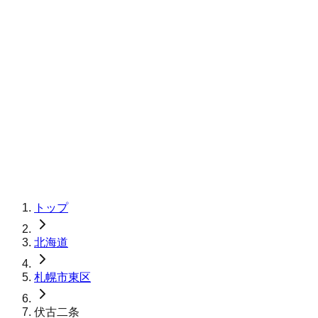
トップ
北海道
札幌市東区
伏古二条