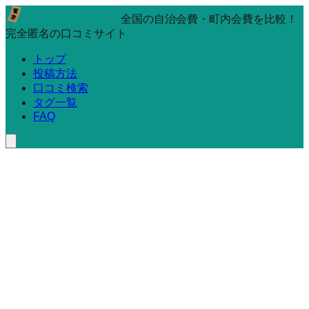
全国の自治会費・町内会費を比較！
完全匿名の口コミサイト
トップ
投稿方法
口コミ検索
タグ一覧
FAQ