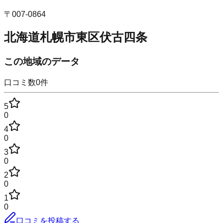
〒
007-0864
北海道札幌市東区伏古四条
この地域のデータ
口コミ数
0
件
5
0
4
0
3
0
2
0
1
0
口コミを投稿する