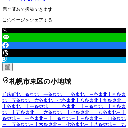
完全匿名で投稿できます
このページをシェアする
札幌市東区
の小地域
丘珠町
北十条東
北十一条東
北十二条東
北十三条東
北十四条東
北十五条東
北十六条東
北十七条東
北十八条東
北十九条東
北二
十条東
北二十一条東
北二十二条東
北二十三条東
北二十四条東
北二十五条東
北二十六条東
北二十七条東
北二十八条東
北三十
条東
北三十一条東
北三十二条東
北三十三条東
北三十四条東
北
三十五条東
北三十六条東
北三十七条東
北三十八条東
北三十九