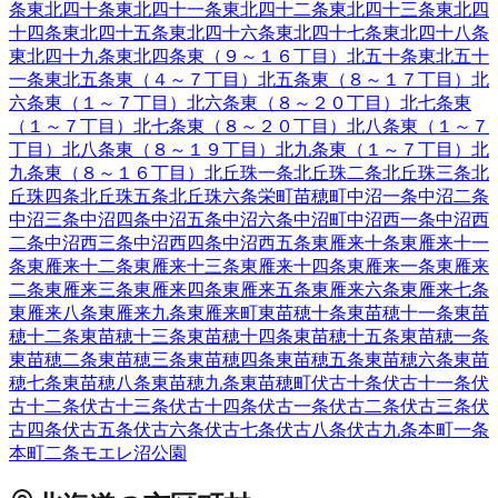
条東
北四十条東
北四十一条東
北四十二条東
北四十三条東
北四
十四条東
北四十五条東
北四十六条東
北四十七条東
北四十八条
東
北四十九条東
北四条東（９～１６丁目）
北五十条東
北五十
一条東
北五条東（４～７丁目）
北五条東（８～１７丁目）
北
六条東（１～７丁目）
北六条東（８～２０丁目）
北七条東
（１～７丁目）
北七条東（８～２０丁目）
北八条東（１～７
丁目）
北八条東（８～１９丁目）
北九条東（１～７丁目）
北
九条東（８～１６丁目）
北丘珠一条
北丘珠二条
北丘珠三条
北
丘珠四条
北丘珠五条
北丘珠六条
栄町
苗穂町
中沼一条
中沼二条
中沼三条
中沼四条
中沼五条
中沼六条
中沼町
中沼西一条
中沼西
二条
中沼西三条
中沼西四条
中沼西五条
東雁来十条
東雁来十一
条
東雁来十二条
東雁来十三条
東雁来十四条
東雁来一条
東雁来
二条
東雁来三条
東雁来四条
東雁来五条
東雁来六条
東雁来七条
東雁来八条
東雁来九条
東雁来町
東苗穂十条
東苗穂十一条
東苗
穂十二条
東苗穂十三条
東苗穂十四条
東苗穂十五条
東苗穂一条
東苗穂二条
東苗穂三条
東苗穂四条
東苗穂五条
東苗穂六条
東苗
穂七条
東苗穂八条
東苗穂九条
東苗穂町
伏古十条
伏古十一条
伏
古十二条
伏古十三条
伏古十四条
伏古一条
伏古二条
伏古三条
伏
古四条
伏古五条
伏古六条
伏古七条
伏古八条
伏古九条
本町一条
本町二条
モエレ沼公園