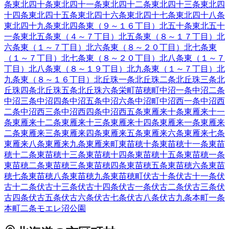
条東
北四十条東
北四十一条東
北四十二条東
北四十三条東
北四
十四条東
北四十五条東
北四十六条東
北四十七条東
北四十八条
東
北四十九条東
北四条東（９～１６丁目）
北五十条東
北五十
一条東
北五条東（４～７丁目）
北五条東（８～１７丁目）
北
六条東（１～７丁目）
北六条東（８～２０丁目）
北七条東
（１～７丁目）
北七条東（８～２０丁目）
北八条東（１～７
丁目）
北八条東（８～１９丁目）
北九条東（１～７丁目）
北
九条東（８～１６丁目）
北丘珠一条
北丘珠二条
北丘珠三条
北
丘珠四条
北丘珠五条
北丘珠六条
栄町
苗穂町
中沼一条
中沼二条
中沼三条
中沼四条
中沼五条
中沼六条
中沼町
中沼西一条
中沼西
二条
中沼西三条
中沼西四条
中沼西五条
東雁来十条
東雁来十一
条
東雁来十二条
東雁来十三条
東雁来十四条
東雁来一条
東雁来
二条
東雁来三条
東雁来四条
東雁来五条
東雁来六条
東雁来七条
東雁来八条
東雁来九条
東雁来町
東苗穂十条
東苗穂十一条
東苗
穂十二条
東苗穂十三条
東苗穂十四条
東苗穂十五条
東苗穂一条
東苗穂二条
東苗穂三条
東苗穂四条
東苗穂五条
東苗穂六条
東苗
穂七条
東苗穂八条
東苗穂九条
東苗穂町
伏古十条
伏古十一条
伏
古十二条
伏古十三条
伏古十四条
伏古一条
伏古二条
伏古三条
伏
古四条
伏古五条
伏古六条
伏古七条
伏古八条
伏古九条
本町一条
本町二条
モエレ沼公園