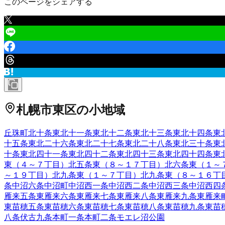
このページをシェアする
札幌市東区
の小地域
丘珠町
北十条東
北十一条東
北十二条東
北十三条東
北十四条東
十五条東
北二十六条東
北二十七条東
北二十八条東
北三十条東
十条東
北四十一条東
北四十二条東
北四十三条東
北四十四条東
東（４～７丁目）
北五条東（８～１７丁目）
北六条東（１～
～１９丁目）
北九条東（１～７丁目）
北九条東（８～１６丁
条
中沼六条
中沼町
中沼西一条
中沼西二条
中沼西三条
中沼西四
雁来五条
東雁来六条
東雁来七条
東雁来八条
東雁来九条
東雁来
東苗穂五条
東苗穂六条
東苗穂七条
東苗穂八条
東苗穂九条
東苗
八条
伏古九条
本町一条
本町二条
モエレ沼公園