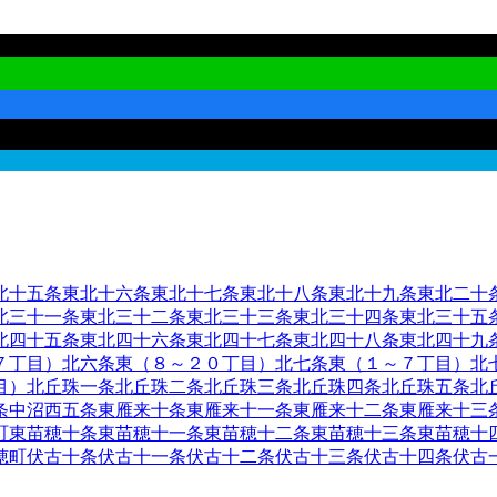
北十五条東
北十六条東
北十七条東
北十八条東
北十九条東
北二十
北三十一条東
北三十二条東
北三十三条東
北三十四条東
北三十五
北四十五条東
北四十六条東
北四十七条東
北四十八条東
北四十九
７丁目）
北六条東（８～２０丁目）
北七条東（１～７丁目）
北
目）
北丘珠一条
北丘珠二条
北丘珠三条
北丘珠四条
北丘珠五条
北
条
中沼西五条
東雁来十条
東雁来十一条
東雁来十二条
東雁来十三
町
東苗穂十条
東苗穂十一条
東苗穂十二条
東苗穂十三条
東苗穂十
穂町
伏古十条
伏古十一条
伏古十二条
伏古十三条
伏古十四条
伏古